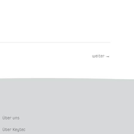
weiter
→
Über uns
Über Keytec