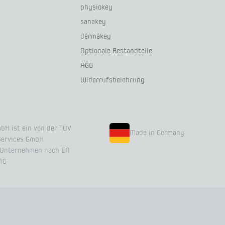
physiokey
sanakey
dermakey
Optionale Bestandteile
AGB
Widerrufsbelehrung
bH ist ein von der TÜV
Made in Germany
Services GmbH
s Unternehmen nach EN
16