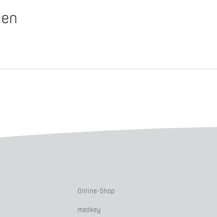
gen
Online-Shop
medkey