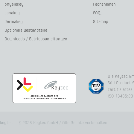
physiokey
Fachthemen
sanakey
FAQs
dermakey
Sitemap
Optionale Bestandteile
Downloads / Betriebsanleitungen
Die Keytec Gm
Süd Product 
zertifizierte
ISO 13485:20
key
tec
© 2026 Keytec GmbH / Alle Rechte vorbehalten.​