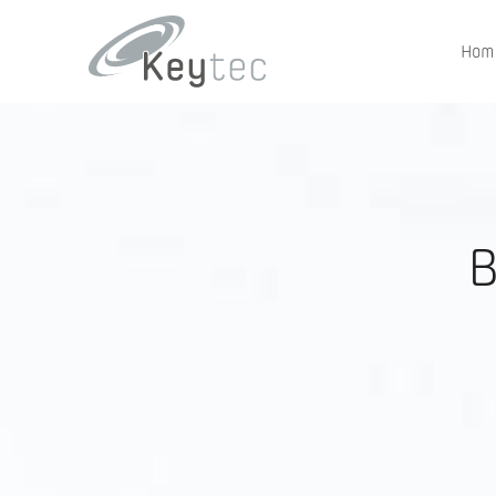
Hom
B