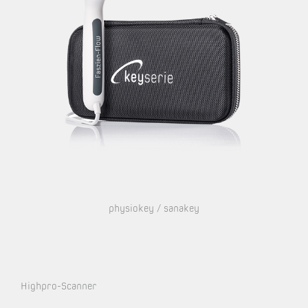
physiokey / sanakey
Highpro-Scanner