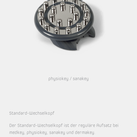
physiokey / sanakey
Standard-Wechselkopf
Der Standard-Wechselkopf ist der reguläre Aufsatz bei
medkey, physiokey, sanakey und dermakey.