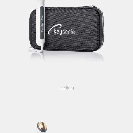
medkey