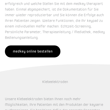
erfolgreich und welche Stellen Sie mit dem medkey therapiert
haben. Einmal abgespeichert, ist die Dokumentation für Sie
immer wieder reproduzierbar und Sie können die Erfolge auch
Ihren Patienten zeigen. Weitere Funktionen, die Ihr keypad zu
einem individuellen Helfer machen: Echtzeit-Screening,
Persönliche Parameter, Therapieanleitung / Mediathek, medkey
Bedienungsanleitung.
medkey online bestellen
Klebeelektroden
Unsere Klebeelektroden bieten Ihnen noch mehr
Möglichkeiten, Ihre Patienten mit den Produkten der keyserie