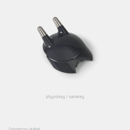
physiokey / sanakey
Connector-Kabel