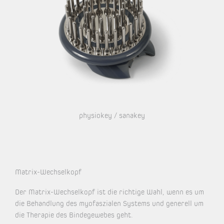
physiokey / sanakey
Matrix-Wechselkopf
Der Matrix-Wechselkopf ist die richtige Wahl, wenn es um
die Behandlung des myofaszialen Systems und generell um
die Therapie des Bindegewebes geht.