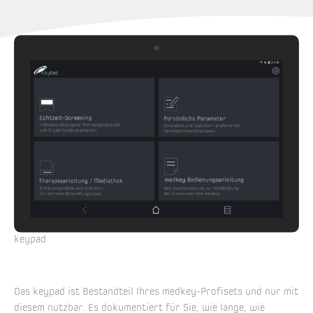
keypad
Das keypad ist Bestandteil Ihres medkey-Profisets und nur mit
diesem nutzbar. Es dokumentiert für Sie, wie lange, wie