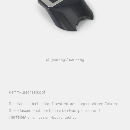
physiokey / sanakey
Kamm-Wechselkopf
Der Kamm-Wechselkopf besteht aus abgerundeten Zinken.
Diese lassen auch bei behaarten Hautpartien und
Tierfellen
einen idealen Hautkontakt zu.