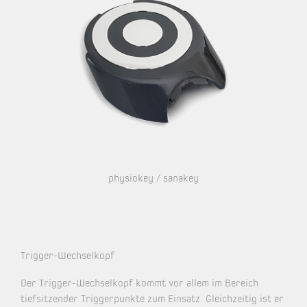
physiokey / sanakey
Trigger-Wechselkopf
Der Trigger-Wechselkopf kommt vor allem im Bereich
tiefsitzender Triggerpunkte zum Einsatz. Gleichzeitig ist er