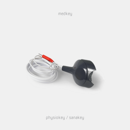
medkey
physiokey / sanakey