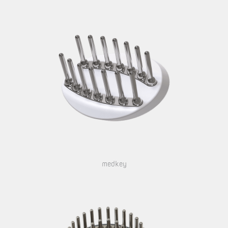
medkey