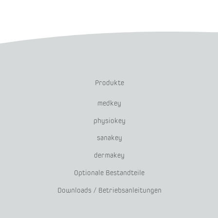
Produkte
medkey
physiokey
sanakey
dermakey
Optionale Bestandteile
Downloads / Betriebsanleitungen