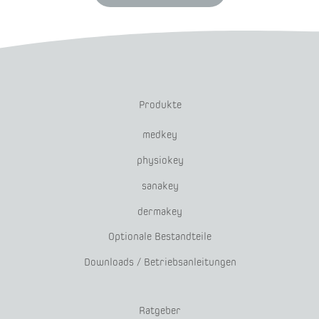
Produkte
medkey
physiokey
sanakey
dermakey
Optionale Bestandteile
Downloads / Betriebsanleitungen
Ratgeber